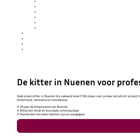
SCHILDERWERK
GLASZETTEN
KITWERK
HOUTROT REPARATIE
SPUITWERK
WATERSCHADE / BRANDSCHADE
PROJECTEN
OVER ONS
BLOG
CONTACT
De kitter in Nuenen voor profe
Zoek je een kitter in Nuenen die vakwerk levert? Wij staan voor je klaar om elk kit-project
onderhoud, renovatie en nieuwbouw.
✔︎ 20 jaar de kitspecialist van Nuenen
✔︎ Altijd een strak en duurzaam eindresultaat
✔︎ Honderden tevreden klanten zijn je voorgegaan