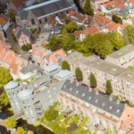
Kitwerk
Houtrot reparatie
Spuitwerk
Waterschade / Brandschade
PAGINA'S
Home
Diensten
Schilderwerk
Glaszetten
Kitwerk
Houtrot reparatie
Spuitwerk
Waterschade / Brandschade
Projecten
Over ons
Blog
Contact
Van Oerle schildersbedrijf © 2024
Algemene voorwaarden
Disclaimer