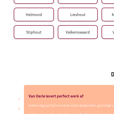
Helmond
Lieshout
M
Stiphout
Valkenswaard
D