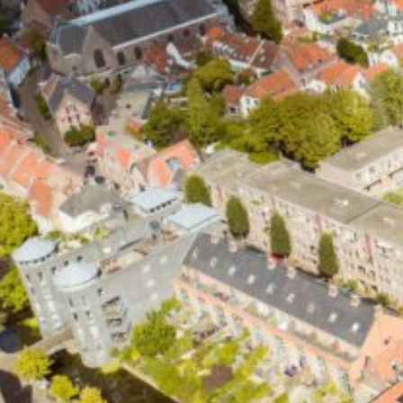
Kitwerk
Houtrot reparatie
Spuitwerk
Waterschade / Brandschade
PAGINA'S
Home
Diensten
Schilderwerk
Glaszetten
Kitwerk
Houtrot reparatie
Spuitwerk
Waterschade / Brandschade
Projecten
Over ons
Blog
Contact
Van Oerle schildersbedrijf © 2024
Algemene voorwaarden
Disclaimer