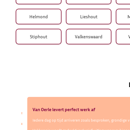
Helmond
Lieshout
M
Stiphout
Valkenswaard