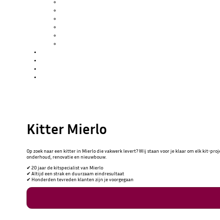
SCHILDERWERK
GLASZETTEN
KITWERK
HOUTROT REPARATIE
SPUITWERK
WATERSCHADE / BRANDSCHADE
PROJECTEN
OVER ONS
BLOG
CONTACT
Kitter Mierlo
Op zoek naar een kitter in Mierlo die vakwerk levert? Wij staan voor je klaar om elk kit-pr
onderhoud, renovatie en nieuwbouw.
✔︎ 20 jaar de kitspecialist van Mierlo
✔︎ Altijd een strak en duurzaam eindresultaat
✔︎ Honderden tevreden klanten zijn je voorgegaan