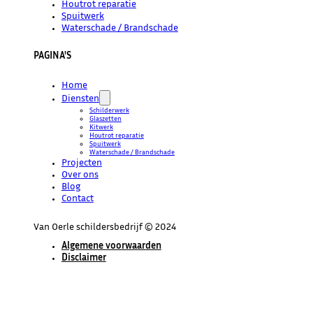
Houtrot reparatie
Spuitwerk
Waterschade / Brandschade
PAGINA'S
Home
Diensten
Schilderwerk
Glaszetten
Kitwerk
Houtrot reparatie
Spuitwerk
Waterschade / Brandschade
Projecten
Over ons
Blog
Contact
Van Oerle schildersbedrijf © 2024
Algemene voorwaarden
Disclaimer