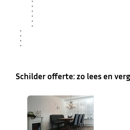
SCHILDERWERK
GLASZETTEN
KITWERK
HOUTROT REPARATIE
SPUITWERK
WATERSCHADE / BRANDSCHADE
PROJECTEN
OVER ONS
BLOG
CONTACT
Schilder offerte: zo lees en verg