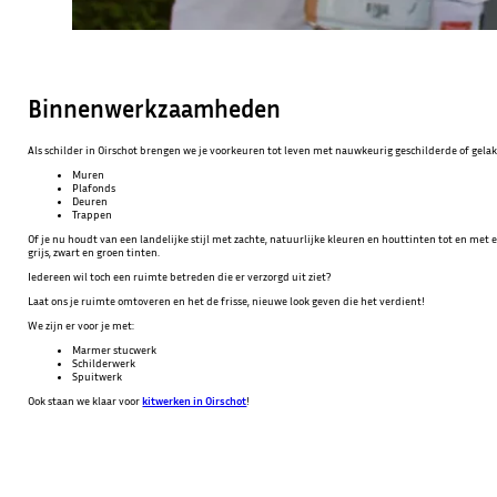
Binnenwerkzaamheden
Als schilder in Oirschot brengen we je voorkeuren tot leven met nauwkeurig geschilderde of gelak
Muren
Plafonds
Deuren
Trappen
Of je nu houdt van een landelijke stijl met zachte, natuurlijke kleuren en houttinten tot en met e
grijs, zwart en groen tinten.
Iedereen wil toch een ruimte betreden die er verzorgd uit ziet?
Laat ons je ruimte omtoveren en het de frisse, nieuwe look geven die het verdient!
We zijn er voor je met:
Marmer stucwerk
Schilderwerk
Spuitwerk
Ook staan we klaar voor
kitwerken in Oirschot
!