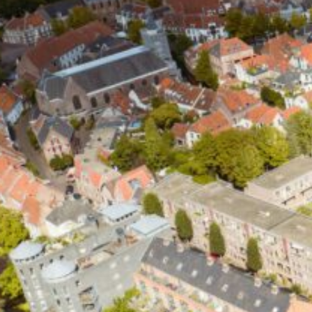
DIENSTEN
Schilderwerk
Glaszetten
Kitwerk
Houtrot reparatie
Spuitwerk
Waterschade / Brandschade
PAGINA'S
Home
Diensten
Schilderwerk
Glaszetten
Kitwerk
Houtrot reparatie
Spuitwerk
Waterschade / Brandschade
Projecten
Over ons
Blog
Contact