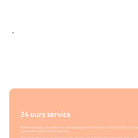
24 uurs service
Werk je overdag in je restaurant, horecagelegenheid of bedrijf in Oirschot? Dan wil je
veroorzaken voor je bedrijfsvoering.
Daarom bieden wij de mogelijkheid om schilder- en onderhoudswerkzaamheden in de av