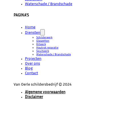
Waterschade / Brandschade
PAGINA'S
Home
Diensten
Schilderwerk
Glaszetten
Kitwerk
Houtrot reparatie
Spuitwerk
Waterschade / Brandschade
Projecten
Over ons
Blog
Contact
Van Oerle schildersbedrijf © 2024
Algemene voorwaarden
Disclaimer