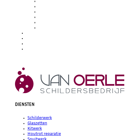
SCHILDERWERK
GLASZETTEN
KITWERK
HOUTROT REPARATIE
SPUITWERK
WATERSCHADE / BRANDSCHADE
PROJECTEN
OVER ONS
BLOG
CONTACT
DIENSTEN
Schilderwerk
Glaszetten
Kitwerk
Houtrot reparatie
Spuitwerk